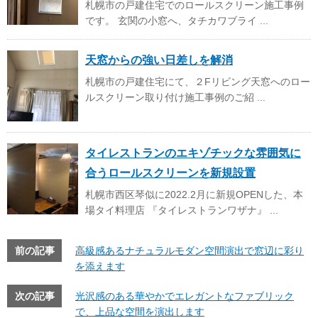
札幌市の戸建住宅でのロールスクリーン施工事例
です。 玄関の小窓へ、タチカワブライ ...
天窓からの強い日差しを解消
札幌市の戸建住宅にて、２Fリビング天窓へのロー
ルスクリーン取り付け施工事例のご紹 ...
タイレストランのエキゾチックな雰囲気に
合うロールスクリーンを新規設置
札幌市西区琴似に2022.2月に新規OPENした、本
場タイ料理店 『タイレストランワザナ』 ...
前の記事
高級感あるナチュラルモダン空間演出で窓辺に彩り
を添えます
次の記事
光沢感のある華やかでエレガントなファブリック
で、上品な空間を演出します