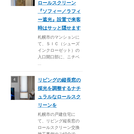
ロールスクリーン
『ソフィー／ラフィ
ー遮光』設置で来客
時はサッと隠せます
札幌市のマンションに
て、ＳＩＣ（シューズ
インクローゼット）の
入口開口部に、ニチベ
...
リビングの縦長窓の
採光を調整するナチ
ュラルなロールスク
リーンを
札幌市の戸建住宅に
て、リビング縦長窓の
ロールスクリーン交換