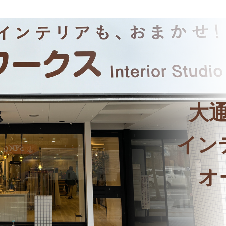
大
イン
オ