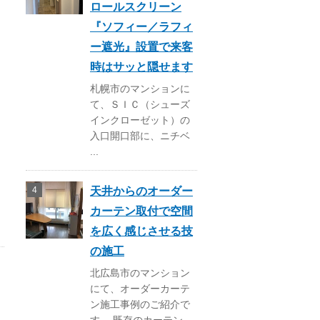
ロールスクリーン
『ソフィー／ラフィ
ー遮光』設置で来客
時はサッと隠せます
札幌市のマンションに
て、ＳＩＣ（シューズ
インクローゼット）の
入口開口部に、ニチベ
...
天井からのオーダー
カーテン取付で空間
を広く感じさせる技
の施工
北広島市のマンション
にて、オーダーカーテ
ン施工事例のご紹介で