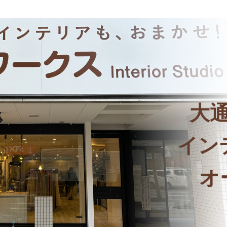
大
イン
オ