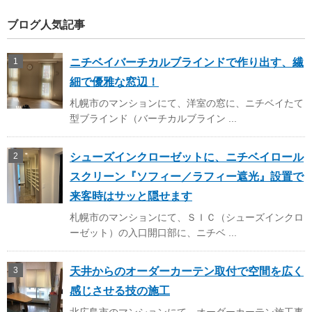
ブログ人気記事
ニチベイバーチカルブラインドで作り出す、繊
細で優雅な窓辺！
札幌市のマンションにて、洋室の窓に、ニチベイたて
型ブラインド（バーチカルブライン ...
シューズインクローゼットに、ニチベイロール
スクリーン『ソフィー／ラフィー遮光』設置で
来客時はサッと隠せます
札幌市のマンションにて、ＳＩＣ（シューズインクロ
ーゼット）の入口開口部に、ニチベ ...
天井からのオーダーカーテン取付で空間を広く
感じさせる技の施工
北広島市のマンションにて、オーダーカーテン施工事