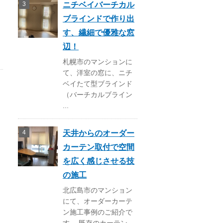
ニチベイバーチカル
ブラインドで作り出
す、繊細で優雅な窓
辺！
札幌市のマンションに
て、洋室の窓に、ニチ
ベイたて型ブラインド
（バーチカルブライン
...
天井からのオーダー
カーテン取付で空間
を広く感じさせる技
の施工
北広島市のマンション
にて、オーダーカーテ
ン施工事例のご紹介で