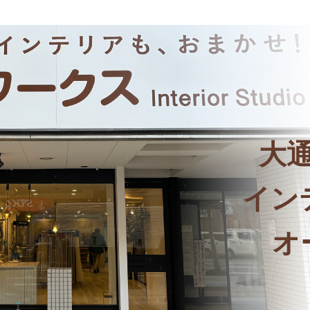
大
イン
オ