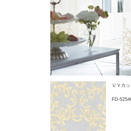
ＵＶカッ
FD-5254