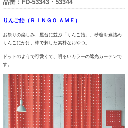
品番：FD-53343・53344
りんご飴（ＲＩＮＧＯ ＡＭＥ）
お祭りの楽しみ、屋台に並ぶ「りんご飴」。砂糖を煮詰め
りんごにかけ、棒で刺した素朴なおやつ。
ドットのようで可愛くて、明るいカラーの遮光カーテンで
す。