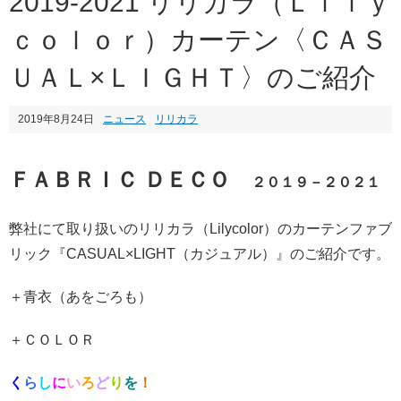
2019-2021 リリカラ（Ｌｉｌｙ
ｃｏｌｏｒ）カーテン〈ＣＡＳ
ＵＡＬ×ＬＩＧＨＴ〉のご紹介
2019年8月24日
ニュース
リリカラ
ＦＡＢＲＩＣ ＤＥＣＯ
２０１９－２０２１
弊社にて取り扱いのリリカラ（Lilycolor）のカーテンファブ
リック『CASUAL×LIGHT（カジュアル）』のご紹介です。
＋青衣（あをごろも）
＋ＣＯＬＯＲ
く
ら
し
に
い
ろ
ど
り
を
！