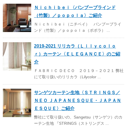
Ｎｉｃｈｉｂｅｉ〈バンブーブラインド
（竹製）／ｐｏｐｏｌａ〉ご紹介
Ｎｉｃｈｉｂｅｉ（ニチベイ） バンブーブライ
ンド（竹製）／ｐｏｐｏｌａ（ポポラ） ...
2019-2021 リリカラ（Ｌｉｌｙｃｏｌｏ
ｒ）カーテン〈ＥＬＥＧＡＮＣＥ〉のご紹
介
ＦＡＢＲＩＣ ＤＥＣＯ ２０１９－２０２１ 弊社
にて取り扱いのリリカラ（Lilycolor ...
サンゲツカーテン生地〈ＳＴＲＩＮＧＳ／
ＮＥＯ ＪＡＰＡＮＥＳＱＵＥ・ＪＡＰＡＮ
ＥＳＱＵＥ〉ご紹介
弊社にて取り扱いの、Sangetsu（サンゲツ）のカ
ーテン生地 『STRINGS（ストリングス ...