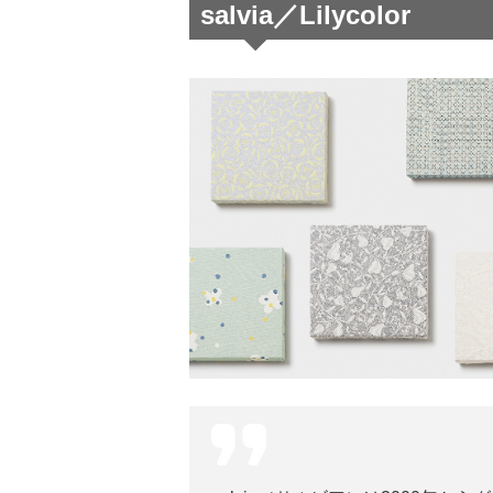
salvia／Lilycolor