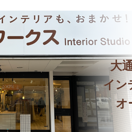
大
イン
オ