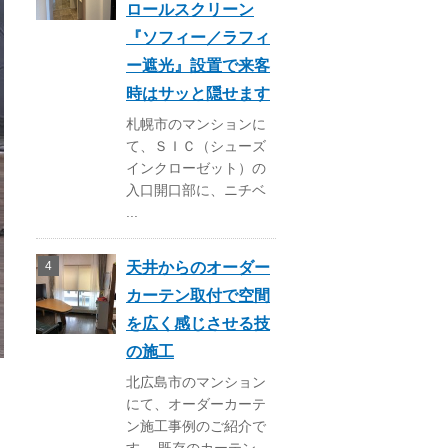
ロールスクリーン
『ソフィー／ラフィ
ー遮光』設置で来客
時はサッと隠せます
札幌市のマンションに
て、ＳＩＣ（シューズ
インクローゼット）の
入口開口部に、ニチベ
...
天井からのオーダー
カーテン取付で空間
を広く感じさせる技
の施工
北広島市のマンション
にて、オーダーカーテ
ン施工事例のご紹介で