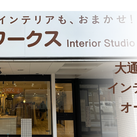
大
イン
オ