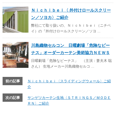
Ｎｉｃｈｉｂｅｉ〈 外付けロールスクリー
ン／ソヨカ〉ご紹介
弊社にて取り扱いの、Ｎｉｃｈｉｂｅｉ（ニチベ
イ）の『外付けロールスクリーン／ソヨ ...
川島織物セルコン 日曜劇場「危険なビー
ナス」オーダーカーテン美術協力ＮＥＷＳ
日曜劇場「危険なビーナス」 （主演：妻夫木 聡
さん） 生地メーカー川島織物セルコ ...
前の記事
Ｎｉｃｈｉｂｅｉ〈スライディングウォール〉ご紹
介
次の記事
サンゲツカーテン生地〈ＳＴＲＩＮＧＳ／ＭＯＤＥ
ＲＮ〉ご紹介