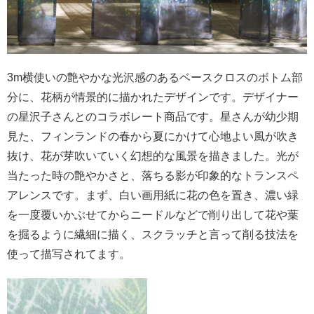
3m横使いの艶やかな光沢感のあるベースクロスのボトム部
分に、花柄が情景的に描かれたデザインです。デザイナー
の星沢子さんとのコラボレート商品です。星さんが幼少期
見た、フィンランドの春から夏にかけて心地よい風が吹き
抜け、花が芽吹いていく幻想的な風景を描きました。光が
当たった時の艶やかさと、落ちる影が印象的なトランスペ
アレンスです。まず、白い画用紙に花の色を置き、濃い緑
を一度覆いかぶせてからニードルなどで削り出して花や葉
を掘るように繊細に描く、スクラッチと言って削る技法を
使って描写されてます。