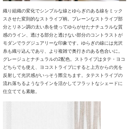
織り組織の変化でシンプルな線とゆらぎのある線をミック
スさせた変則的なストライプ柄。プレーンなストライプ部
分とリネン調の太い糸を使ってゆらがせたナチュラルな質
感のライン、透ける部分と透けない部分のコントラストが
モダンでラグジュアリーな印象です。ゆらぎの線には光沢
糸も織り込んであり、より複雑で奥行きのある色合いに。
グレージュとナチュラルの2配色。ストライプはタテ・ヨコ
どちらでも使え、ヨコストライプにすると上方からの光を
反射して光沢感がいっそう際立ちます。タテストライプの
流れ落ちるようなラインを活かしてフラットなシェードに
仕立てても素敵。