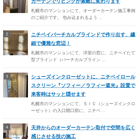
カーテンでリビングが素敵に変わります
札幌市のマンションにて、オーダーカーテン施工事例
のご紹介です。 包み込まれるよう ...
ニチベイバーチカルブラインドで作り出す、繊
細で優雅な窓辺！
札幌市のマンションにて、洋室の窓に、ニチベイたて
型ブラインド（バーチカルブライン ...
シューズインクローゼットに、ニチベイロール
スクリーン『ソフィー／ラフィー遮光』設置で
来客時はサッと隠せます
札幌市のマンションにて、ＳＩＣ（シューズインクロ
ーゼット）の入口開口部に、ニチベ ...
天井からのオーダーカーテン取付で空間を広く
感じさせる技の施工