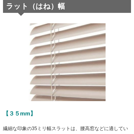
ラット（はね）幅
【３５mm】
繊細な印象の35ミリ幅スラットは、腰高窓などに適してい