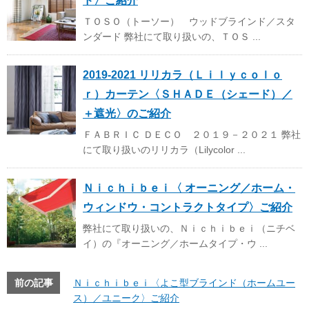
ド〉ご紹介
ＴＯＳＯ（トーソー） ウッドブラインド／スタ
ンダード 弊社にて取り扱いの、ＴＯＳ ...
2019-2021 リリカラ（Ｌｉｌｙｃｏｌｏ
ｒ）カーテン〈ＳＨＡＤＥ（シェード）／
＋遮光〉のご紹介
ＦＡＢＲＩＣ ＤＥＣＯ ２０１９－２０２１ 弊社
にて取り扱いのリリカラ（Lilycolor ...
Ｎｉｃｈｉｂｅｉ〈 オーニング／ホーム・
ウィンドウ・コントラクトタイプ〉ご紹介
弊社にて取り扱いの、Ｎｉｃｈｉｂｅｉ（ニチベ
イ）の『オーニング／ホームタイプ・ウ ...
前の記事
Ｎｉｃｈｉｂｅｉ〈よこ型ブラインド（ホームユー
ス）／ユニーク〉ご紹介